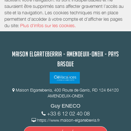
sauraient être supprimés sans affecter gravement l’accès au
site et la navigation. Les cookies techniques mis en place
permettent d'accéder à votre compte et d’afficher les pages
du site:
Plus d'infos sur les cookies.
MAISON ELGARTEBERRIA - AMENDEUIX-ONEIX - PAYS
BASQUE
Maison Elgarteberria, 400 Route de Garris, RD 124 64120
AMENDEUIX-ONEIX
Guy ENECO
+33 6 12 02 40 08
https://www.maison-elgarteberria.fr