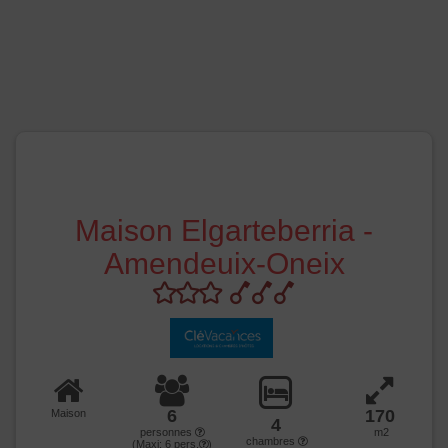
Maison Elgarteberria -
Amendeuix-Oneix
6
170
Maison
4
personnes
m2
chambres
(Maxi:
6
pers.
)