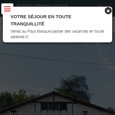
Site Officiel de l'hébergement
, partenaire de
Office de Tourisme Pays Basque
VOTRE SÉJOUR EN TOUTE
MAISON ELGARTEBERRIA - AMENDEUIX-ONEIX - PAYS BASQUE
TRANQUILLITÉ
Venez au Pays Basque passer des vacances en toute
sérénité !!!
MAISON ELGARTEBERRIA - AMENDEUIX-ONEIX